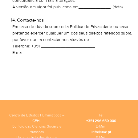
concordância com tais alterações.
A versão em vigor foi publicada em_____________. (data)
Contacte-nos
Em caso de dúvida sobre esta Política de Privacidade ou caso
pretenda exercer qualquer um dos seus direitos referidos supra,
por favor queira contactar-nos através de:
Telefone: +351 ______________________
E-mail: ______________________
Centro de Estudos Humanísticos –
Tel:
CEHu
+351 296 650 000
Edifício das Ciências Sociais e
E-Mail:
Humanas
info@uac.pt
Universidade dos Açores
E-Mail: